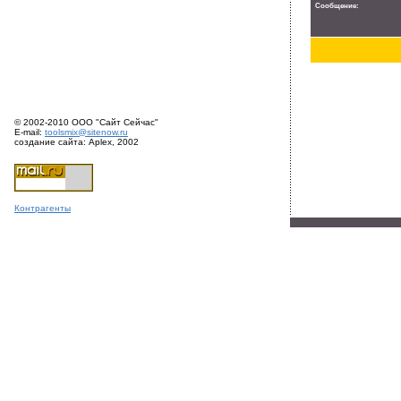
Сообщение:
© 2002-2010 ООО "Сайт Сейчас"
E-mail:
toolsmix@sitenow.ru
создание сайта: Aplex, 2002
Конт
раге
нты