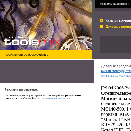
Реклама на сервере
|
Каталог компа
Деловые пред
Промышленное оборудование
Деловые предлож
Кабели/арматура, те
Остальные деловые пр
[29.04.2006 2:
Реклама на сервере:
easy approval payday loa
Отопительное 
Вы можете проконсультироваться
по вопросам размещения
Москве и на з
рекламы
на сайте toolsmix.ru
в коммерческом отделе
.
generic cialis viagra lev
Отопительное 
MC140-500, 1 
горелки, КВА 
"Минск-1" КВ-
КЧУ-3Т-20, КЧ
Котел КЧГ 1П-3