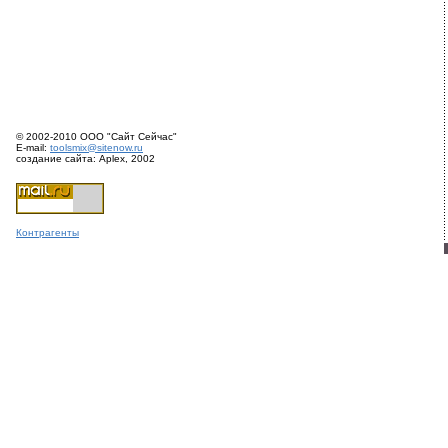
© 2002-2010 ООО "Сайт Сейчас"
E-mail:
toolsmix@sitenow.ru
создание сайта: Aplex, 2002
Конт
раге
нты