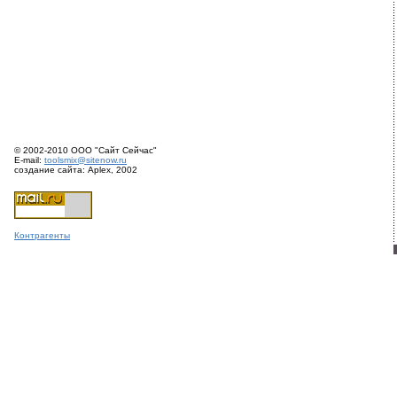
© 2002-2010 ООО "Сайт Сейчас"
E-mail:
toolsmix@sitenow.ru
создание сайта: Aplex, 2002
Конт
раге
нты