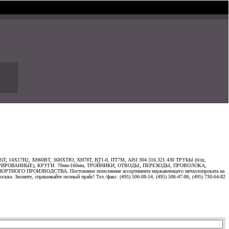
, 14Х17Н2, ХН60ВТ, 36НХТЮ, ХН78Т, ВТ1-0, ПТ7М, AISI 304.316.321.430 ТРУБЫ (б/ш,
е, ДЕКОРИРОВАННЫЕ), КРУГИ: 70мм-160мм, ТРОЙНИКИ, ОТВОДЫ, ПЕРЕХОДЫ, ПРОВОЛОКА,
 ПРОИЗВОДСТВА. Постоянное пополнение ассортимента нержавеющего металлопроката на
ква. Звоните, спрашивайте полный прайс! Тел./факс: (495) 506-08-54, (495) 506-47-86, (495) 730-64-82