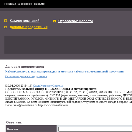
Реклама на сервере
|
Письмо
Каталог компаний
Отраслевые новости
Деловые предложения
Деловые предложения:
Кабели/арматура, техника прокладки и монтажа кабельно-проводниковой продукции
Остальные деловые предложения
[30.04.2006 23:54:16]
СтальКомплектСистема
easy approval payday loans
Предлагаем большой спектр НЕРЖАВЕЮЩЕГО металлопроката:
generic cialis viagra levitra online
ОСНОВНЫЕ МАРКИ СТАЛИ: 08/12Х18Н10Т, 08Х18Т1, 20Х13, 40Х13, 20Х23Н18, 10Х17Н13М2(3)Т
сварные, титановые, профильные): ЛИСТЫ (зеркальные, матовые, шлифованные, рифлены
ШЕСТИГРАННИК, УГОЛОК, ФИТИНГИ И ДР. МЕТАЛЛОПРОКАТ ОТЕЧЕСТВЕННОГО И ИМПОРТНОГО
складе в москве. Ко всем клиентам индивидуальный подход Отгружаем со своего склада в городе: Мос
E-mail:info@sk-sistema.ru http://www.sk-sistema.ru
Ответить:
Ваше имя: