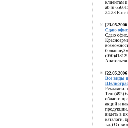
клиентам и
ab.ru 656015
24-23 E-mai
[23.05.2006
easy approval pay
Сдаю офис,
generic cialis viag
Сдаю офис, 
Красноарме
возможност
большие,3ми
(050)418129
Анатольев
[22.05.200
easy approval pay
Все виды п
Шелкограф
generic cialis viag
Рекламно-п
Тел: (495)
области пр
акций и ка
продукции.
видеть в их
каталоги, 
т.д.) От ви