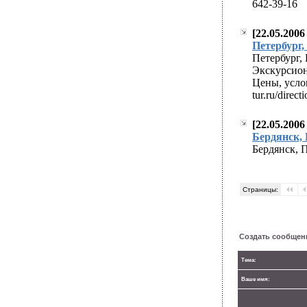
642-39-16
[22.05.2006
easy approval pay
Петербург, 
generic cialis viag
Петербург, 
Экскурсион
Цены, усло
tur.ru/directi
[22.05.2006
easy approval pay
Бердянск, П
generic cialis viag
Бердянск, П
Страницы:
Создать сообщен
Тема:
Ваше имя: