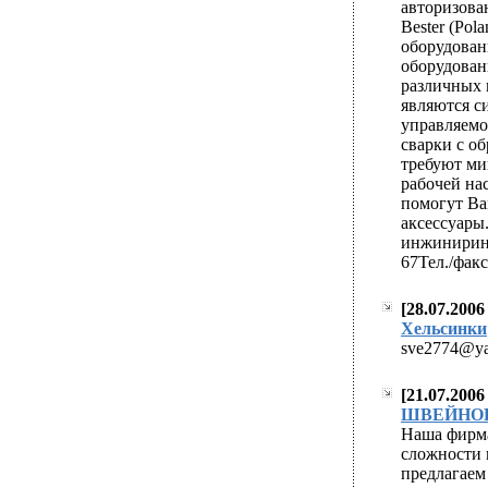
авторизова
Bester (Pol
оборудован
оборудован
различных 
являются с
управляемо
сварки с о
требуют ми
рабочей на
помогут Ва
аксессуары
инжиниринг.
67Тел./факс
[28.07.2006
easy approval pay
Хельсинки
generic cialis viag
sve2774@ya
[21.07.200
easy approval pay
ШВЕЙНОЕ
generic cialis viag
Наша фирма
сложности 
предлагаем