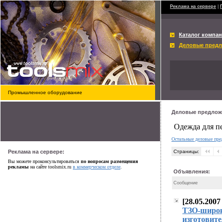
Реклама на сервере
|
Каталог компа
Деловые пред
Промышленное оборудование
Деловые предлож
Одежда для п
Остальные деловые пр
Реклама на сервере:
Страницы:
Вы можете проконсультироваться
по вопросам размещения
рекламы
на сайте toolsmix.ru
в коммерческом отделе
.
Объявления:
Сообщение
[28.05.200
easy approval pay
ТЗО-широки
изготовит