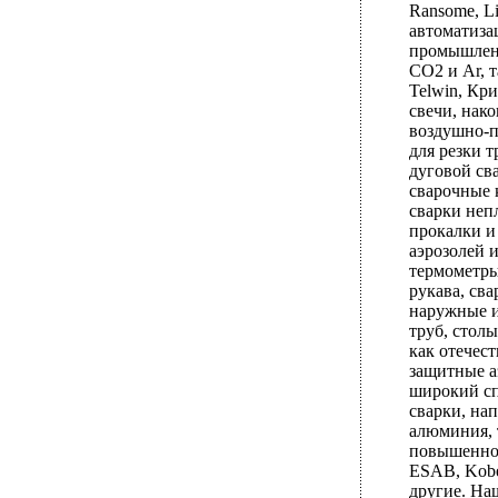
Ransome, L
автоматиз
промышленн
СО2 и Ar, т
Telwin, Кри
свечи, нак
воздушно-п
для резки 
дуговой св
сварочные 
сварки неп
прокалки и
аэрозолей 
термометры
рукава, св
наружные и
труб, стол
как отечес
защитные а
широкий сп
сварки, на
алюминия, 
повышенного
ESAB, Kobe
другие. Наш