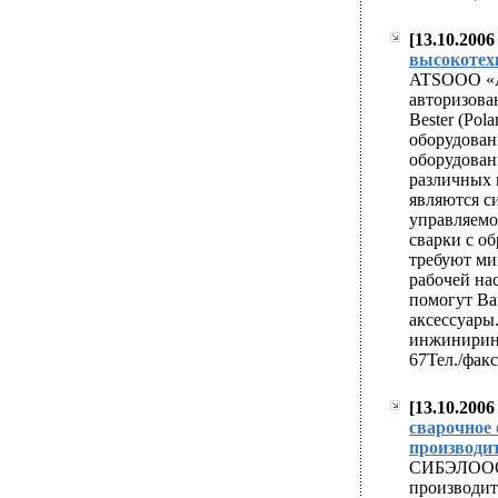
[13.10.2006
easy approval pay
высокотех
generic cialis viag
ATSООО «Ам
авторизова
Bester (Pol
оборудован
оборудован
различных 
являются с
управляемо
сварки с о
требуют ми
рабочей на
помогут Ва
аксессуары
инжиниринг.
67Тел./факс
[13.10.200
easy approval pay
сварочное
производи
generic cialis viag
СИБЭЛООО 
производит