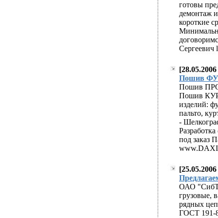
готовы пре
демонтаж и
короткие ср
Минимальна
договоримся
Сергеевич l
[28.05.200
easy approval pay
Пошив ФУ
generic cialis viag
Пошив ПР
Пошив КУР
изделий: ф
пальто, кур
- Шелкогра
Разработка
под заказ 
www.DAXI.
[25.05.200
easy approval pay
Предлагае
generic cialis viag
ОАО "СибТе
грузовые, 
рядных цеп
ГОСТ 191-8