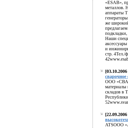
«ESAB», пр
металлов. 
аппараты T
генераторы
же широкий
предлагаем
подкладки,
Наши специ
аксессуары
и инжинирин
стр. 4Тел./ф
42www.esabs
[03.10.200
easy approval pay
сварочное 
generic cialis viag
ООО «СВАР
материалы 
складов в 
Республики,
52www.svarc
[22.09.2006
easy approval pay
высокотех
generic cialis viag
ATSООО «Ам