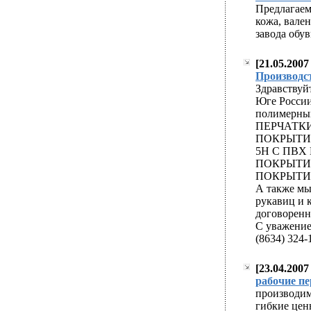
generic cialis viag
Предлагаем
кожа, вале
завода обув
[21.05.2007
easy approval pay
Производс
generic cialis viag
Здравствуй
Юге России
полимерным
ПЕРЧАТКИ
ПОКРЫТИ
5Н С ПВХ
ПОКРЫТИЕ
ПОКРЫТИ
А также мы
рукавиц и 
договоренн
С уважени
(8634) 324-
[23.04.2007
easy approval pay
рабочие пе
generic cialis viag
производим
гибкие цены