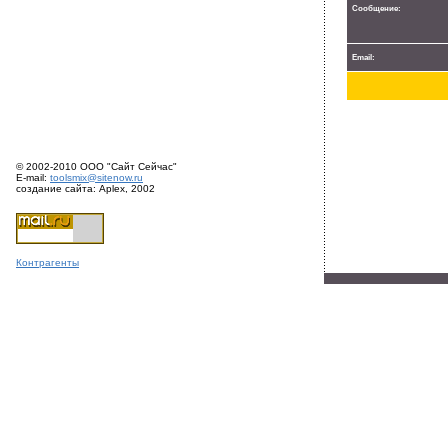
Сообщение:
Email:
© 2002-2010 ООО "Сайт Сейчас"
E-mail:
toolsmix@sitenow.ru
создание сайта: Aplex, 2002
Конт
раге
нты