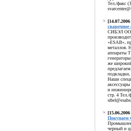
Тел./факс (
svarcenter@s
[14.07.200
easy approval pay
сварочное 
generic cialis viag
СИБЭЛ ООО
производит
«ESAB», пр
металлов. 
аппараты T
генераторы
же широкий
предлагаем
подкладки,
Наши специ
аксессуары
и инжинирин
стр. 4 Тел./
sibel@esabsi
[15.06.2006
easy approval pay
Покупаем 
generic cialis viag
Промышлен
черный и ц