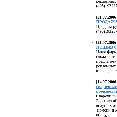
рекламных 
(495)193237
[21.07.200
easy approval pay
ПРОДАЖА
generic cialis viag
Продажа руб
(495)193237
[21.07.200
easy approval pay
ПОШИВ Ф
generic cialis viag
Наша фирма
сложности 
предлагаем
рекламных 
trikotage.n
[14.07.200
easy approval pay
сварочные
производит
generic cialis viag
Сварочный
Российский
ведущих от
Тюмени и Мо
оборудован