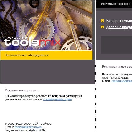
Реклама на сервере
|
Каталог компа
Деловые пред
Промышленное оборудование
Реклама на сервер
По вопросам размещения
лицо - Татьяна Фаэдо.
E-mail:
toolsmix@siteno
Реклама на сервере:
Вы можете проконсультироваться
по вопросам размещения
рекламы
на сайте toolsmix.ru
в коммерческом отделе
.
© 2002-2010 ООО "Сайт Сейчас"
E-mail:
toolsmix@sitenow.ru
создание сайта: Aplex, 2002