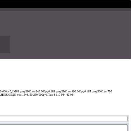
00руб,1М63 рмц-2800 от 240 000руб,165 рмц-2800 от 400 000руб,165 рмц-5000 от 750
ОЖНИЦЫ sctr 16*3150 250 000руб.Тел.8-910-944-42-03