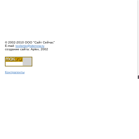
© 2002-2010 ООО "Сайт Сейчас"
E-mail:
toolsmix@sitenow.ru
создание сайта: Aplex, 2002
Конт
раге
нты