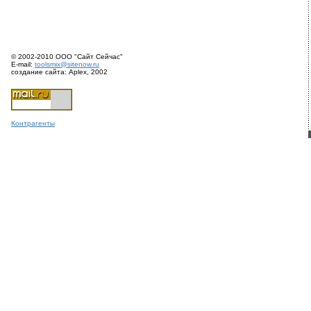
© 2002-2010 ООО "Сайт Сейчас"
E-mail:
toolsmix@sitenow.ru
создание сайта: Aplex, 2002
Конт
раге
нты