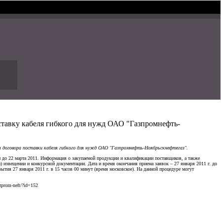
ставку кабеля гибкого для нужд ОАО "Газпромнефть-
 договора поставки кабеля гибкого для нужд ОАО "Газпромнефть-Ноябрьскнефтегаз".
и до 22 марта 2011. Информация о закупаемой продукции и квалификации поставщиков, а также
 извещении и конкурсной документации. Дата и время окончания приема заявок – 27 января 2011 г. до
ытия 27 января 2011 г. в 15 часов 00 минут (время московское). На данной процедуре могут
zprom-neft/?id=152