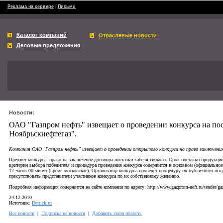
Реклама на сервере
|
Письмо
Каталог компаний
Отраслевые новости
Деловые предложения
Новости:
ОАО "Газпром нефть" извещает о проведении конкурса на по
Ноябрьскнефтегаз".
Компания ОАО "Газпром нефть" извещает о проведении открытого конкурса на право заключения
Предмет конкурса: право на заключение договора поставки кабеля гибкого. Срок поставки продукци
критерии выбора победителя и процедура проведения конкурса содержится в основном (официальном)
12 часов 00 минут (время московское). Организатор конкурса проведет процедуру их публичного вскр
присутствовать представители участников конкурса по их собственному желанию.
Подробная информация содержится на сайте компании по адресу: http://www.gazprom-neft.ru/tender/ga
24.12.2010
Источник:
Derrick.ru
Все новости
|
Подписка на новости
|
Добавить свою новость